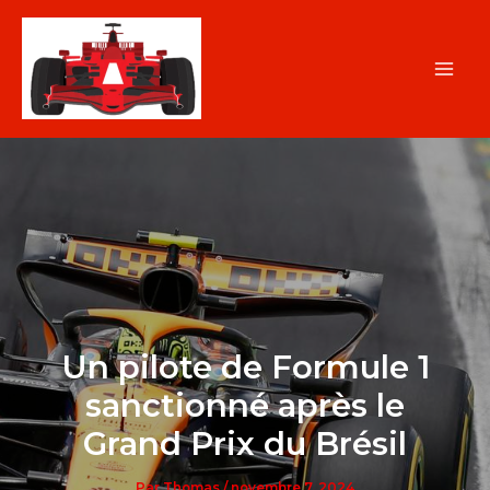
Aller
au
contenu
Un pilote de Formule 1
sanctionné après le
Grand Prix du Brésil
Par
Thomas
/
novembre 7, 2024